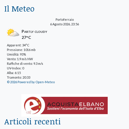
Il Meteo
Portoferraio
6 Agosto 2026, 23:56
Partly cloudy
27°C
Apparent: 34°C
Pressione: 1016 mb
Umidità: 93%
Vento: 1.9 m/s NW
Raffiche di vento: 9.3 m/s
UV-Index: 0
Alba: 6:15
Tramonto: 20:33
© 2026 Powered by Open-Meteo
Articoli recenti