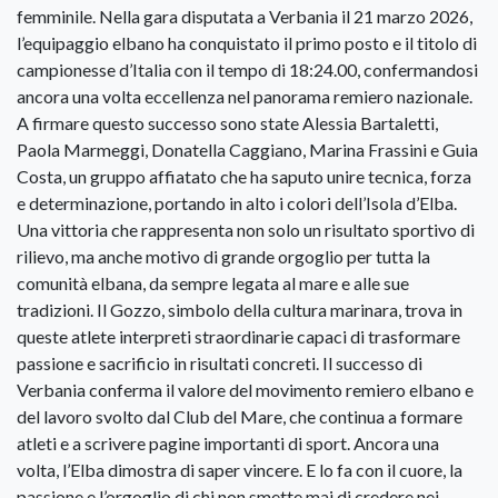
femminile. Nella gara disputata a Verbania il 21 marzo 2026,
l’equipaggio elbano ha conquistato il primo posto e il titolo di
campionesse d’Italia con il tempo di 18:24.00, confermandosi
ancora una volta eccellenza nel panorama remiero nazionale.
A firmare questo successo sono state Alessia Bartaletti,
Paola Marmeggi, Donatella Caggiano, Marina Frassini e Guia
Costa, un gruppo affiatato che ha saputo unire tecnica, forza
e determinazione, portando in alto i colori dell’Isola d’Elba.
Una vittoria che rappresenta non solo un risultato sportivo di
rilievo, ma anche motivo di grande orgoglio per tutta la
comunità elbana, da sempre legata al mare e alle sue
tradizioni. Il Gozzo, simbolo della cultura marinara, trova in
queste atlete interpreti straordinarie capaci di trasformare
passione e sacrificio in risultati concreti. Il successo di
Verbania conferma il valore del movimento remiero elbano e
del lavoro svolto dal Club del Mare, che continua a formare
atleti e a scrivere pagine importanti di sport. Ancora una
volta, l’Elba dimostra di saper vincere. E lo fa con il cuore, la
passione e l’orgoglio di chi non smette mai di credere nei