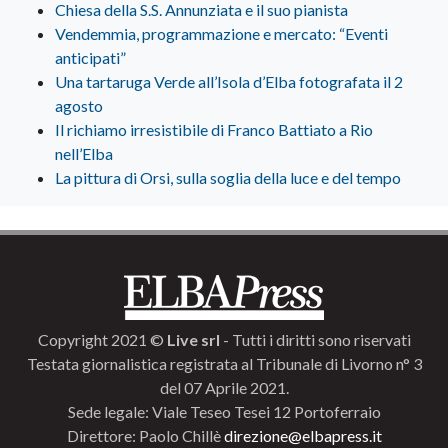
Chiesa della S.S. Annunziata e il suo pianista
Vendemmia, programmazione e mercato: “Eventi
anticipati”
Una tartaruga Verde all’Isola d’Elba fotografata il 2
agosto
Il richiamo irresistibile di Franco Battiato a Rio
nell’Elba
La pittura di Orsi, sulla soglia della luce e del tempo
Copyright 2021 ©
Live srl
- Tutti i diritti sono riservati
Testata giornalistica registrata al Tribunale di Livorno n° 3
del 07 Aprile 2021.
Sede legale: Viale Teseo Tesei 12 Portoferraio
Direttore: Paolo Chillè
direzione@elbapress.it