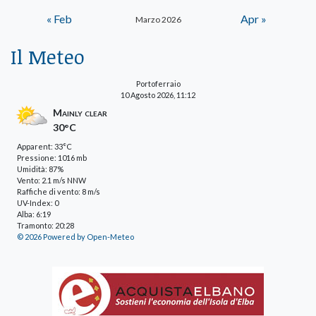
« Feb
Apr »
Marzo 2026
Il Meteo
Portoferraio
10 Agosto 2026, 11:12
Mainly clear
30°C
Apparent: 33°C
Pressione: 1016 mb
Umidità: 87%
Vento: 2.1 m/s NNW
Raffiche di vento: 8 m/s
UV-Index: 0
Alba: 6:19
Tramonto: 20:28
© 2026 Powered by Open-Meteo