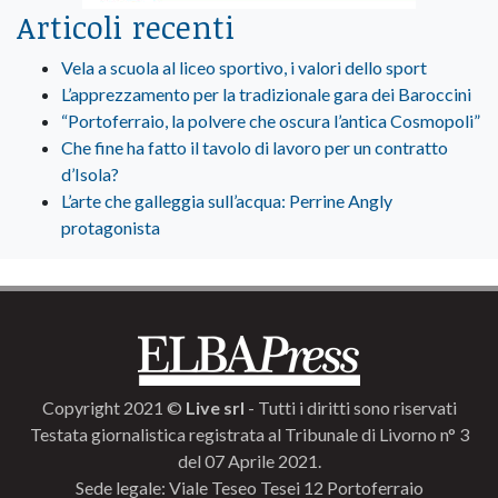
Articoli recenti
Vela a scuola al liceo sportivo, i valori dello sport
L’apprezzamento per la tradizionale gara dei Baroccini
“Portoferraio, la polvere che oscura l’antica Cosmopoli”
Che fine ha fatto il tavolo di lavoro per un contratto
d’Isola?
L’arte che galleggia sull’acqua: Perrine Angly
protagonista
Copyright 2021 ©
Live srl
- Tutti i diritti sono riservati
Testata giornalistica registrata al Tribunale di Livorno n° 3
del 07 Aprile 2021.
Sede legale: Viale Teseo Tesei 12 Portoferraio