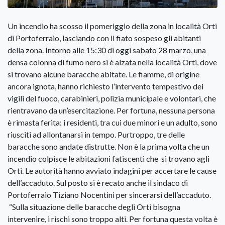
Un incendio ha scosso il pomeriggio della zona in località Orti
di Portoferraio, lasciando con il fiato sospeso gli abitanti
della zona. Intorno alle 15:30 di oggi sabato 28 marzo, una
densa colonna di fumo nero si è alzata nella località Orti, dove
si trovano alcune baracche abitate. Le fiamme, di origine
ancora ignota, hanno richiesto l’intervento tempestivo dei
vigili del fuoco, carabinieri, polizia municipale e volontari, che
rientravano da un’esercitazione. Per fortuna, nessuna persona
è rimasta ferita: i residenti, tra cui due minori e un adulto, sono
riusciti ad allontanarsi in tempo. Purtroppo, tre delle
baracche sono andate distrutte. Non è la prima volta che un
incendio colpisce le abitazioni fatiscenti che si trovano agli
Orti. Le autorità hanno avviato indagini per accertare le cause
dell’accaduto. Sul posto si è recato anche il sindaco di
Portoferraio Tiziano Nocentini per sincerarsi dell’accaduto.
“Sulla situazione delle baracche degli Orti bisogna
intervenire, i rischi sono troppo alti. Per fortuna questa volta è