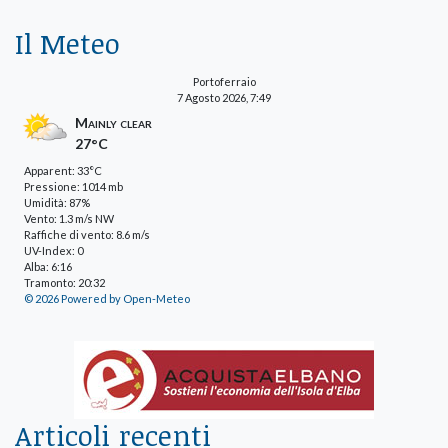
Il Meteo
Portoferraio
7 Agosto 2026, 7:49
Mainly clear
27°C
Apparent: 33°C
Pressione: 1014 mb
Umidità: 87%
Vento: 1.3 m/s NW
Raffiche di vento: 8.6 m/s
UV-Index: 0
Alba: 6:16
Tramonto: 20:32
© 2026 Powered by Open-Meteo
Articoli recenti