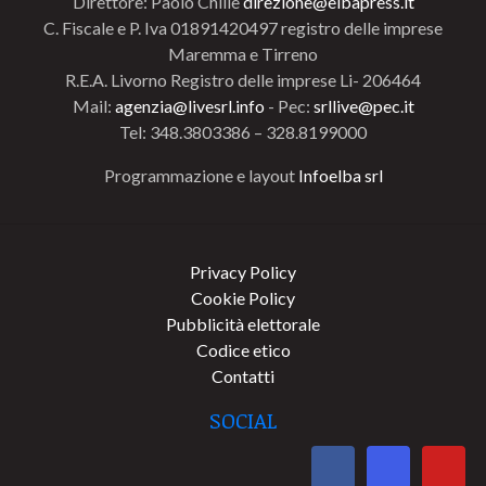
Direttore: Paolo Chillè
direzione@elbapress.it
C. Fiscale e P. Iva 01891420497 registro delle imprese
Maremma e Tirreno
R.E.A. Livorno Registro delle imprese Li- 206464
Mail:
agenzia@livesrl.info
- Pec:
srllive@pec.it
Tel: 348.3803386 – 328.8199000
Programmazione e layout
Infoelba srl
Privacy Policy
Cookie Policy
Pubblicità elettorale
Codice etico
Contatti
SOCIAL