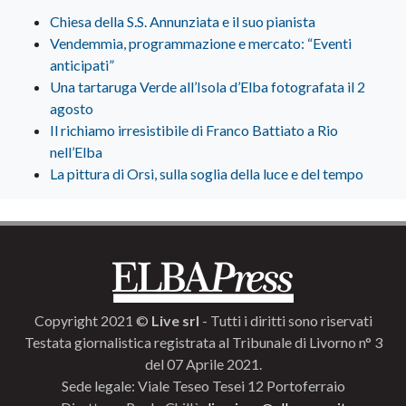
Chiesa della S.S. Annunziata e il suo pianista
Vendemmia, programmazione e mercato: “Eventi
anticipati”
Una tartaruga Verde all’Isola d’Elba fotografata il 2
agosto
Il richiamo irresistibile di Franco Battiato a Rio
nell’Elba
La pittura di Orsi, sulla soglia della luce e del tempo
Copyright 2021 ©
Live srl
- Tutti i diritti sono riservati
Testata giornalistica registrata al Tribunale di Livorno n° 3
del 07 Aprile 2021.
Sede legale: Viale Teseo Tesei 12 Portoferraio