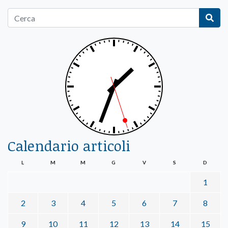
Calendario articoli
L
M
M
G
V
S
D
1
2
3
4
5
6
7
8
9
10
11
12
13
14
15