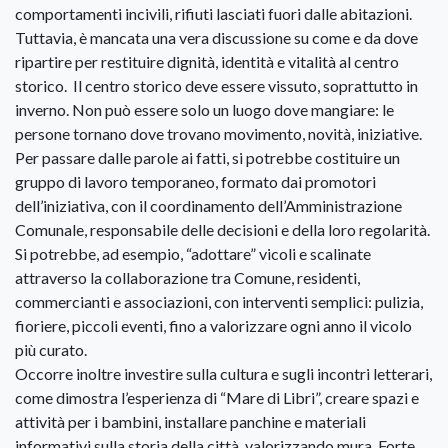
comportamenti incivili, rifiuti lasciati fuori dalle abitazioni.
Tuttavia, è mancata una vera discussione su come e da dove
ripartire per restituire dignità, identità e vitalità al centro
storico. Il centro storico deve essere vissuto, soprattutto in
inverno. Non può essere solo un luogo dove mangiare: le
persone tornano dove trovano movimento, novità, iniziative.
Per passare dalle parole ai fatti, si potrebbe costituire un
gruppo di lavoro temporaneo, formato dai promotori
dell’iniziativa, con il coordinamento dell’Amministrazione
Comunale, responsabile delle decisioni e della loro regolarità.
Si potrebbe, ad esempio, “adottare” vicoli e scalinate
attraverso la collaborazione tra Comune, residenti,
commercianti e associazioni, con interventi semplici: pulizia,
fioriere, piccoli eventi, fino a valorizzare ogni anno il vicolo
più curato.
Occorre inoltre investire sulla cultura e sugli incontri letterari,
come dimostra l’esperienza di “Mare di Libri”, creare spazi e
attività per i bambini, installare panchine e materiali
informativi sulla storia della città, valorizzando mura, Forte