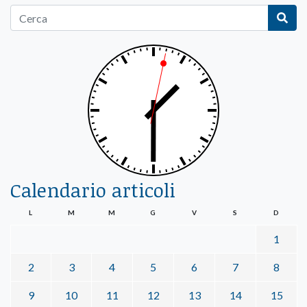
Calendario articoli
L
M
M
G
V
S
D
1
2
3
4
5
6
7
8
9
10
11
12
13
14
15