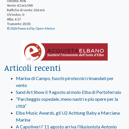
Umidità: 85%
Vento: 4.1 m/s NW
Raffiche di vento: 10.6 m/s
UV-Index: 0
Alba: 6:17
Tramonto: 20:30
© 2026 Powered by Open-Meteo
Articoli recenti
Marina di Campo, fuochi pirotecnici rimandati per
vento
Sand Art Show il 9 agosto al molo Elba di Portoferraio
“Parcheggio ospedale, meno nastri e più opere per la
città”
Elba Music Awards, gli U2 Achtung Baby a Marciana
Marina
A Capoliveri l’ 11 agosto arriva l’illusionista Antonio