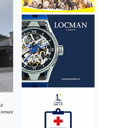
tà
 Comuni