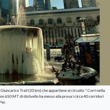
Giuncarico Trail (20 km) che appartiene al circuito " Corri nella
n 650 MT di dislivello ha messo alla prova i circa 40 corridori
Per.