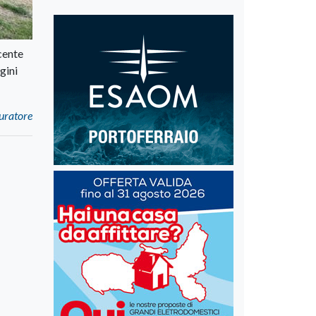
cente
gini
puratore