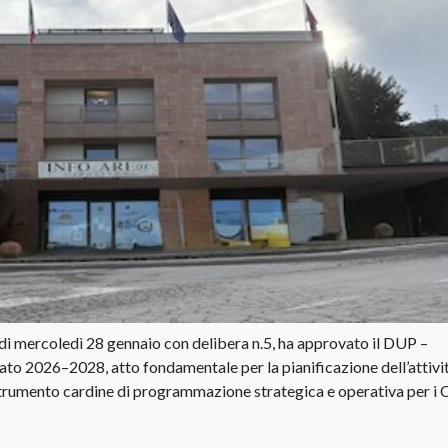
 di mercoledì 28 gennaio con delibera n.5, ha approvato il DUP –
 2026–2028, atto fondamentale per la pianificazione dell’attivi
 strumento cardine di programmazione strategica e operativa per i