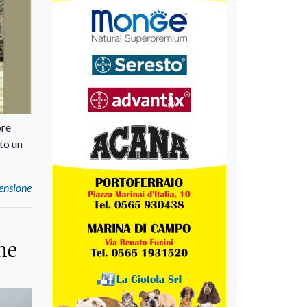
ore
to un
pensione
ne