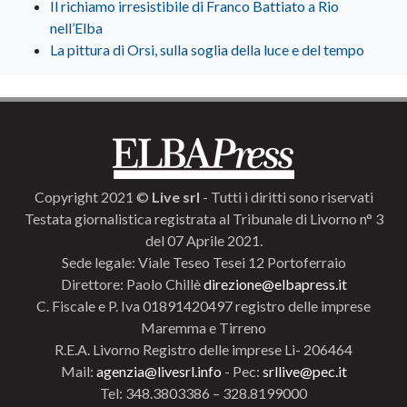
Il richiamo irresistibile di Franco Battiato a Rio
nell’Elba
La pittura di Orsi, sulla soglia della luce e del tempo
Copyright 2021 ©
Live srl
- Tutti i diritti sono riservati
Testata giornalistica registrata al Tribunale di Livorno n° 3
del 07 Aprile 2021.
Sede legale: Viale Teseo Tesei 12 Portoferraio
Direttore: Paolo Chillè
direzione@elbapress.it
C. Fiscale e P. Iva 01891420497 registro delle imprese
Maremma e Tirreno
R.E.A. Livorno Registro delle imprese Li- 206464
Mail:
agenzia@livesrl.info
- Pec:
srllive@pec.it
Tel: 348.3803386 – 328.8199000