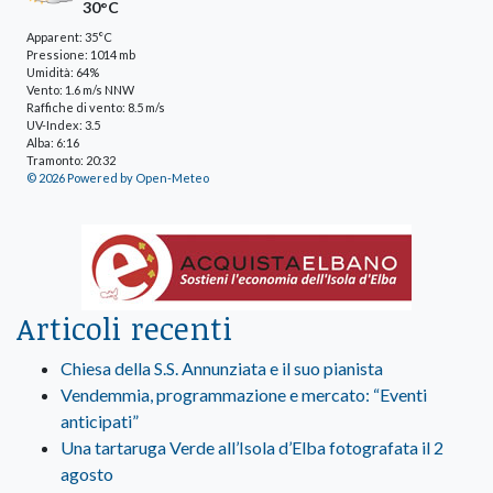
30°C
Apparent: 35°C
Pressione: 1014 mb
Umidità: 64%
Vento: 1.6 m/s NNW
Raffiche di vento: 8.5 m/s
UV-Index: 3.5
Alba: 6:16
Tramonto: 20:32
© 2026 Powered by Open-Meteo
Articoli recenti
Chiesa della S.S. Annunziata e il suo pianista
Vendemmia, programmazione e mercato: “Eventi
anticipati”
Una tartaruga Verde all’Isola d’Elba fotografata il 2
agosto