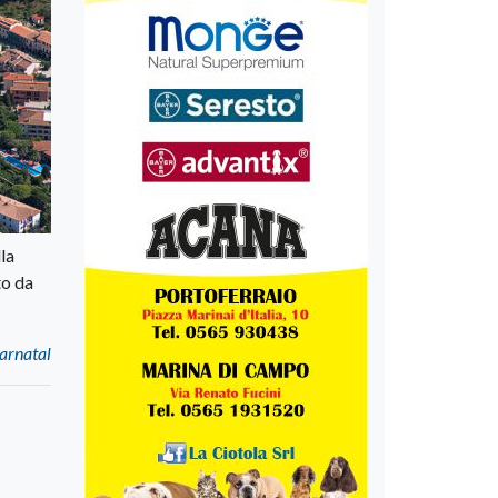
la
to da
arnatal