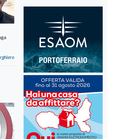
unga
erghiero