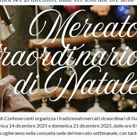
VA Confesercenti organizza i tradizionali mercati straordinari di Na
nica 14 dicembre 2025 e domenica 21 dicembre 2025, dalle ore 8:
ccoglieranno nella consueta sede del mercato settimanale, con tant