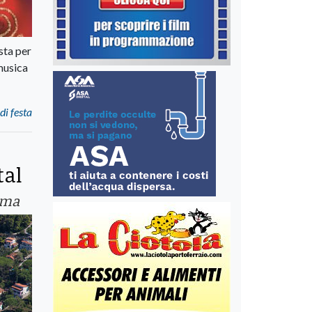
sta per
 musica
di festa
tal
mma