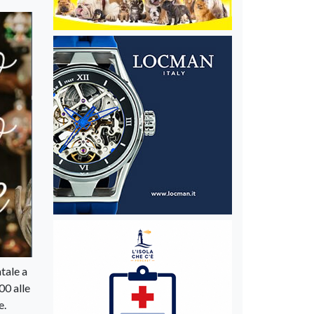
tale a
00 alle
e.