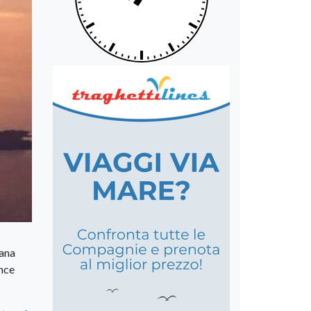
cana
ance