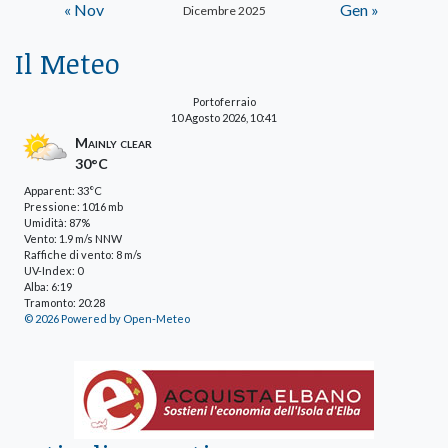
« Nov
Gen »
Dicembre 2025
Il Meteo
Portoferraio
10 Agosto 2026, 10:41
Mainly clear
30°C
Apparent: 33°C
Pressione: 1016 mb
Umidità: 87%
Vento: 1.9 m/s NNW
Raffiche di vento: 8 m/s
UV-Index: 0
Alba: 6:19
Tramonto: 20:28
© 2026 Powered by Open-Meteo