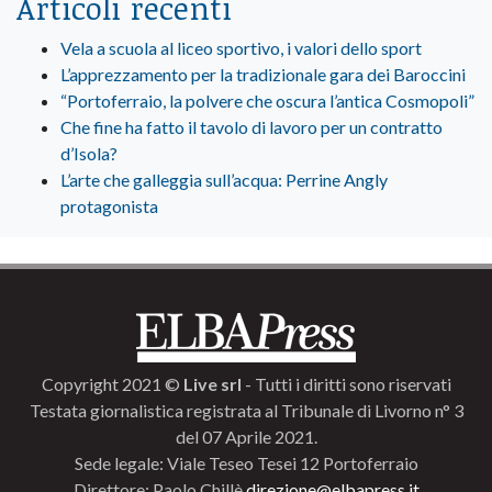
Articoli recenti
Vela a scuola al liceo sportivo, i valori dello sport
L’apprezzamento per la tradizionale gara dei Baroccini
“Portoferraio, la polvere che oscura l’antica Cosmopoli”
Che fine ha fatto il tavolo di lavoro per un contratto
d’Isola?
L’arte che galleggia sull’acqua: Perrine Angly
protagonista
Copyright 2021 ©
Live srl
- Tutti i diritti sono riservati
Testata giornalistica registrata al Tribunale di Livorno n° 3
del 07 Aprile 2021.
Sede legale: Viale Teseo Tesei 12 Portoferraio
Direttore: Paolo Chillè
direzione@elbapress.it