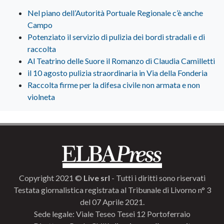
Nel piano dell’Autorità Portuale Regionale c’è anche
Campo
Potenziato il servizio di pulizia dei bordi stradali e di
raccolta
Al Teatrino delle Suore il Romanzo di Claudia Camilletti
il 10 agosto pulizia straordinaria in Via della Fonderia
Raccolta firme per la difesa civile non armata e non
violneta
Copyright 2021 ©
Live srl
- Tutti i diritti sono riservati
Testata giornalistica registrata al Tribunale di Livorno n° 3
del 07 Aprile 2021.
Sede legale: Viale Teseo Tesei 12 Portoferraio