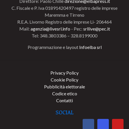
Direttore: Paolo Chillè
direzione@elbapress.it
C. Fiscale e P. Iva 01891420497 registro delle imprese
Maremma e Tirreno
R.E.A. Livorno Registro delle imprese Li- 206464
Mail:
agenzia@livesrl.info
- Pec:
srllive@pec.it
Tel: 348.3803386 – 328.8199000
Programmazione e layout
Infoelba srl
Privacy Policy
Cookie Policy
Pubblicità elettorale
Codice etico
Contatti
SOCIAL