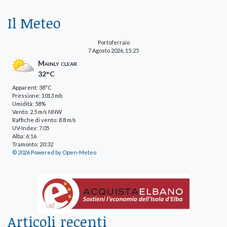
Il Meteo
Portoferraio
7 Agosto 2026, 15:25
Mainly clear
32°C
Apparent: 38°C
Pressione: 1013 mb
Umidità: 58%
Vento: 2.5 m/s NNW
Raffiche di vento: 8.8 m/s
UV-Index: 7.05
Alba: 6:16
Tramonto: 20:32
© 2026 Powered by Open-Meteo
Articoli recenti