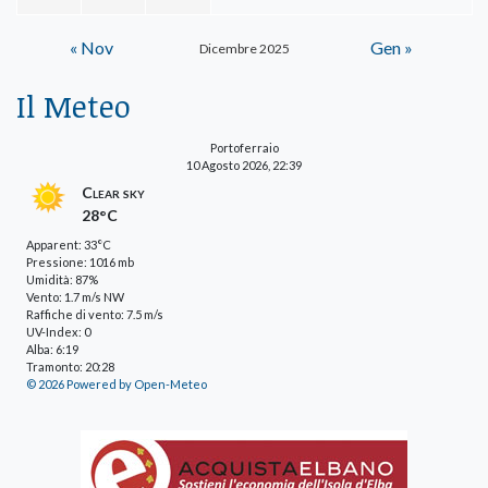
« Nov
Gen »
Dicembre 2025
Il Meteo
Portoferraio
10 Agosto 2026, 22:39
Clear sky
28°C
Apparent: 33°C
Pressione: 1016 mb
Umidità: 87%
Vento: 1.7 m/s NW
Raffiche di vento: 7.5 m/s
UV-Index: 0
Alba: 6:19
Tramonto: 20:28
© 2026 Powered by Open-Meteo