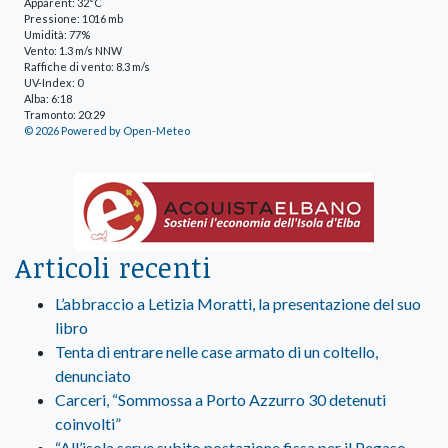
Apparent: 32°C
Pressione: 1016 mb
Umidità: 77%
Vento: 1.3 m/s NNW
Raffiche di vento: 8.3 m/s
UV-Index: 0
Alba: 6:18
Tramonto: 20:29
© 2026 Powered by Open-Meteo
Articoli recenti
L’abbraccio a Letizia Moratti, la presentazione del suo
libro
Tenta di entrare nelle case armato di un coltello,
denunciato
Carceri, “Sommossa a Porto Azzurro 30 detenuti
coinvolti”
“All’isola serve subito postazione fissa per il Pegaso