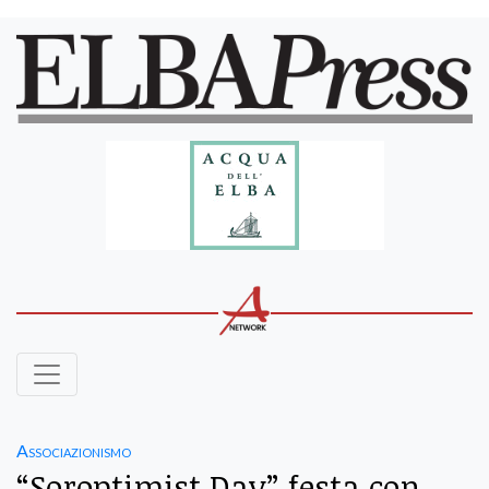
Associazionismo
“Soroptimist Day” festa con