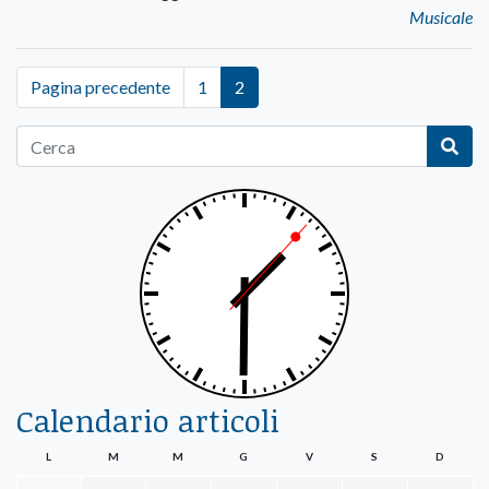
Musicale
Pagina precedente
1
2
Calendario articoli
L
M
M
G
V
S
D