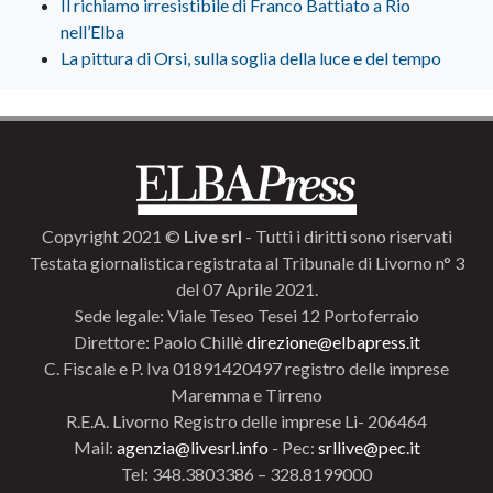
Il richiamo irresistibile di Franco Battiato a Rio
nell’Elba
La pittura di Orsi, sulla soglia della luce e del tempo
Copyright 2021 ©
Live srl
- Tutti i diritti sono riservati
Testata giornalistica registrata al Tribunale di Livorno n° 3
del 07 Aprile 2021.
Sede legale: Viale Teseo Tesei 12 Portoferraio
Direttore: Paolo Chillè
direzione@elbapress.it
C. Fiscale e P. Iva 01891420497 registro delle imprese
Maremma e Tirreno
R.E.A. Livorno Registro delle imprese Li- 206464
Mail:
agenzia@livesrl.info
- Pec:
srllive@pec.it
Tel: 348.3803386 – 328.8199000