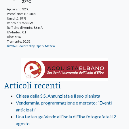
27°C
Apparent: 32°C
Pressione: 1013 mb
Umidità: 87%
Vento: 1.1 m/s NW
Raffiche di vento: 8.6 m/s
UV-Index: 0.1
Alba: 6:16
Tramonto: 20:32
© 2026 Powered by Open-Meteo
Articoli recenti
Chiesa della S.S. Annunziata e il suo pianista
Vendemmia, programmazione e mercato: “Eventi
anticipati”
Una tartaruga Verde all’Isola d’Elba fotografata il 2
agosto