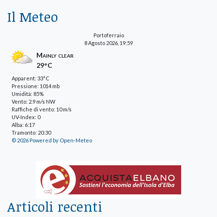
Il Meteo
Portoferraio
8 Agosto 2026, 19:59
Mainly clear
29°C
Apparent: 33°C
Pressione: 1014 mb
Umidità: 85%
Vento: 2.9 m/s NW
Raffiche di vento: 10 m/s
UV-Index: 0
Alba: 6:17
Tramonto: 20:30
© 2026 Powered by Open-Meteo
Articoli recenti