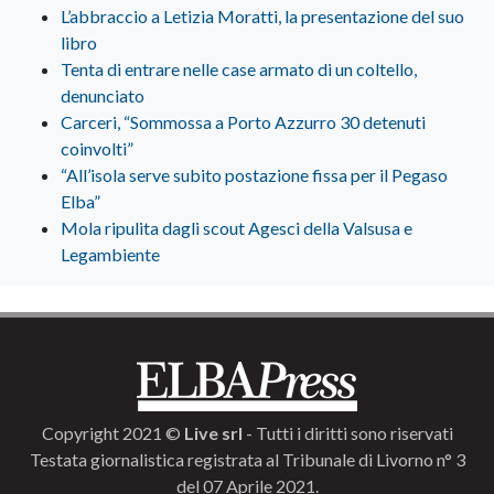
L’abbraccio a Letizia Moratti, la presentazione del suo
libro
Tenta di entrare nelle case armato di un coltello,
denunciato
Carceri, “Sommossa a Porto Azzurro 30 detenuti
coinvolti”
“All’isola serve subito postazione fissa per il Pegaso
Elba”
Mola ripulita dagli scout Agesci della Valsusa e
Legambiente
Copyright 2021 ©
Live srl
- Tutti i diritti sono riservati
Testata giornalistica registrata al Tribunale di Livorno n° 3
del 07 Aprile 2021.