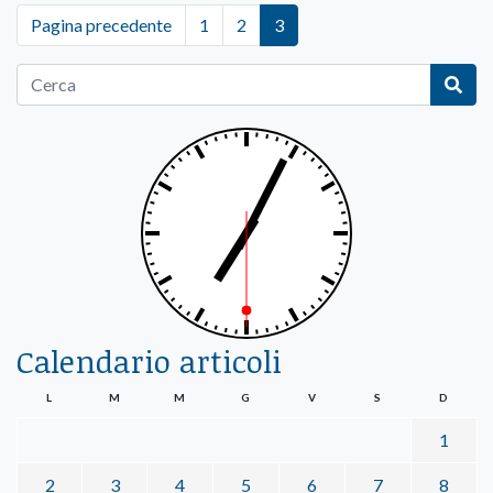
Pagina precedente
1
2
3
Calendario articoli
L
M
M
G
V
S
D
1
2
3
4
5
6
7
8