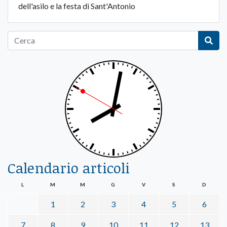
dell'asilo e la festa di Sant'Antonio
Calendario articoli
L
M
M
G
V
S
D
1
2
3
4
5
6
7
8
9
10
11
12
13