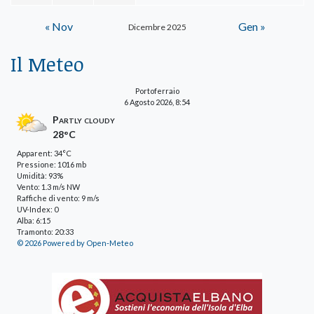
« Nov
Gen »
Dicembre 2025
Il Meteo
Portoferraio
6 Agosto 2026, 8:54
Partly cloudy
28°C
Apparent: 34°C
Pressione: 1016 mb
Umidità: 93%
Vento: 1.3 m/s NW
Raffiche di vento: 9 m/s
UV-Index: 0
Alba: 6:15
Tramonto: 20:33
© 2026 Powered by Open-Meteo