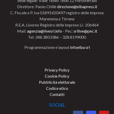
Sede legale: Viale Teseo Tesei 12 Portoferraio
Direttore: Paolo Chillè
direzione@elbapress.it
C. Fiscale e P. Iva 01891420497 registro delle imprese
Maremma e Tirreno
R.E.A. Livorno Registro delle imprese Li- 206464
Mail:
agenzia@livesrl.info
- Pec:
srllive@pec.it
Tel: 348.3803386 – 328.8199000
Programmazione e layout
Infoelba srl
Privacy Policy
Cookie Policy
Pubblicità elettorale
Codice etico
Contatti
SOCIAL