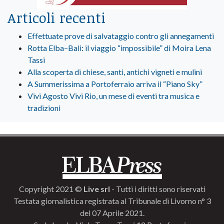
Articoli recenti
Effettuate prove di salvataggio contro gli annegamenti
Rotta Elba–Bali: il viaggio “impossibile” di Moira Lena
Tassi
Alla scoperta di chiese, santi, antichi vigneti e mulini
A Summerissima a Portoferraio arriva il “Piano Sky”
Vivi Agosto Vivi Rio, un mese di eventi tra musica e
tradizioni
Copyright 2021 ©
Live srl
- Tutti i diritti sono riservati
Testata giornalistica registrata al Tribunale di Livorno n° 3
del 07 Aprile 2021.