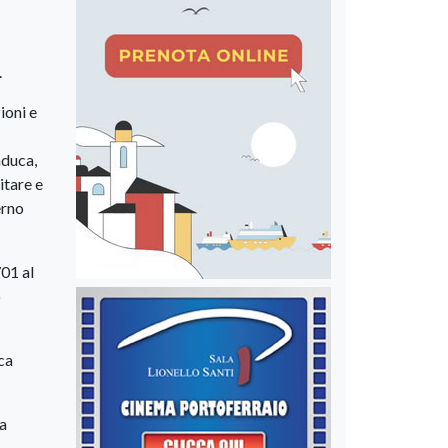
.
ioni e
anduca,
itare e
erno
701 al
o
ica
 a