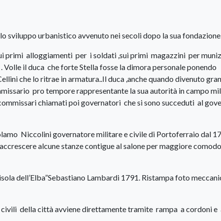
 dello sviluppo urbanistico avvenuto nei secoli dopo la sua fondazione
sui primi alloggiamenti per i soldati ,sui primi magazzini per muniz
 . Volle il duca che forte Stella fosse la dimora personale ponendo
ellini che lo ritrae in armatura..Il duca ,anche quando divenuto gr
ommissario pro tempore rappresentante la sua autorità in campo mil
 di commissari chiamati poi governatori che si sono succeduti al gov
lamo Niccolini governatore militare e civile di Portoferraio dal 1
 e accrescere alcune stanze contigue al salone per maggiore comod
’isola dell’Elba”Sebastiano Lambardi 1791. Ristampa foto meccan
i civili della città avviene direttamente tramite rampa a cordoni e