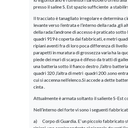
presso il saline S. Est spazio sufficiente a stabili
Il tracciato è tanagliato irregolare e determina ci
levante verso l’entrata e l’interno della rada ,gli
della rada:l’androne di accesso è praticato sotto 
quadri 919 è coperta dai fabbricati, e metri quadr
ripiani aventi fra di loro poca differenza di livello
parapetti in muratura di grossezza varia ha la quo
piede dei muri di scarpa è difeso da tratti di gall
una batteria sotto il fianco destro ,l’altro batteri
quadri 320 ,l’altra di metri quadri 200 .sono en
cui si accenna nell’elenco.Si accede a dette batt
cinta .
Attualmente è armata soltanto il saliente S-Est 
Nell’interno del forte vi sono i seguenti fabbricati
a) Corpo di Guardia. E’ un piccolo fabbricato stab
ripiani ,uno corrispondente al piazzale davanti l’an