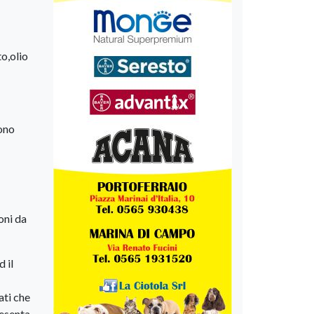
to,olio
sono
oni da
 il
ati che
resenta