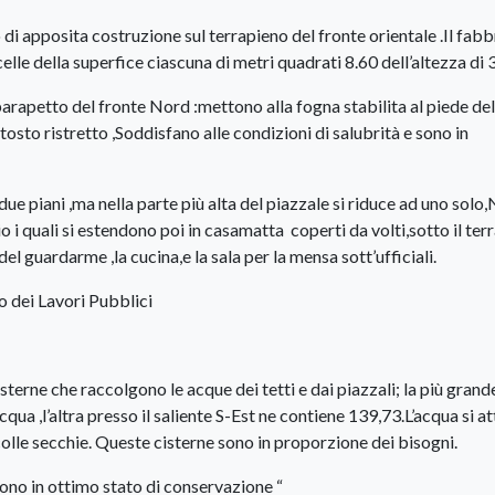
di apposita costruzione sul terrapieno del fronte orientale .Il fab
celle della superfice ciascuna di metri quadrati 8.60 dell’altezza di 
arapetto del fronte Nord :mettono alla fogna stabilita al piede del
osto ristretto ,Soddisfano alle condizioni di salubrità e sono in
e piani ,ma nella parte più alta del piazzale si riduce ad uno solo,
o i quali si estendono poi in casamatta coperti da volti,sotto il ter
el guardarme ,la cucina,e la sala per la mensa sott’ufficiali.
o dei Lavori Pubblici
isterne che raccolgono le acque dei tetti e dai piazzali; la più grand
ua ,l’altra presso il saliente S-Est ne contiene 139,73.L’acqua si a
olle secchie. Queste cisterne sono in proporzione dei bisogni.
 sono in ottimo stato di conservazione “