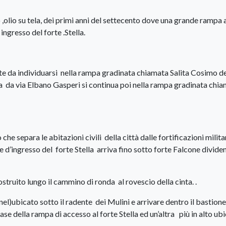
o ,olio su tela, dei primi anni del settecento dove una grande rampa 
ingresso del forte .Stella.
te da individuarsi nella rampa gradinata chiamata Salita Cosimo de
ta da via Elbano Gasperi si continua poi nella rampa gradinata chi
e separa le abitazioni civili della città dalle fortificazioni militar
e d’ingresso del forte Stella arriva fino sotto forte Falcone divide
truito lungo il cammino di ronda al rovescio della cinta. .
el)ubicato sotto il radente dei Mulini e arrivare dentro il bastione
e della rampa di accesso al forte Stella ed un’altra più in alto ubi