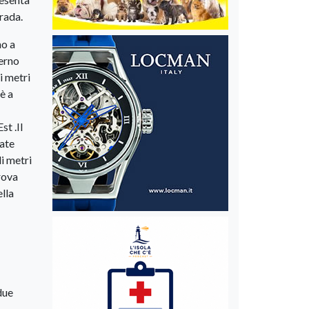
 rada.
no a
terno
i metri
è a
st .Il
nate
di metri
rova
lla
due