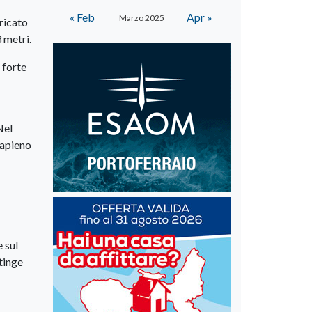
« Feb
Apr »
Marzo 2025
bricato
3 metri.
 forte
Nel
rapieno
e sul
ttinge