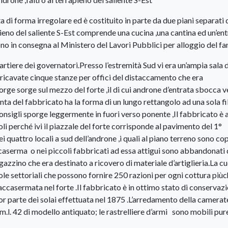
di forma irregolare ed è costituito in parte da due piani separati 
pieno del saliente S-Est comprende una cucina ,una cantina ed un’en
 sono in consegna al Ministero del Lavori Pubblici per alloggio del fa
iere dei governatori.Presso l’estremità Sud vi era un’ampia sala 
 ricavate cinque stanze per offici del distaccamento che era
rge sorge sul mezzo del forte ,il di cui androne d’entrata sbocca 
nta del fabbricato ha la forma di un lungo rettangolo ad una sola fil
 Consigli sporge leggermente in fuori verso ponente ,Il fabbricato è a
li perché ivi il piazzale del forte corrisponde al pavimento del 1°
ei quattro locali a sud dell’androne ,i quali al piano terreno sono co
lla caserma o nei piccoli fabbricati ad essa attigui sono abbandonati 
zzino che era destinato a ricovero di materiale d’artiglieria.La c
le settoriali che possono fornire 250 razioni per ogni cottura più
 accasermata nel forte .Il fabbricato è in ottimo stato di conservaz
r parte dei solai effettuata nel 1875 .L’arredamento della camerat
.l. 42 di modello antiquato; le rastrelliere d’armi sono mobili pur