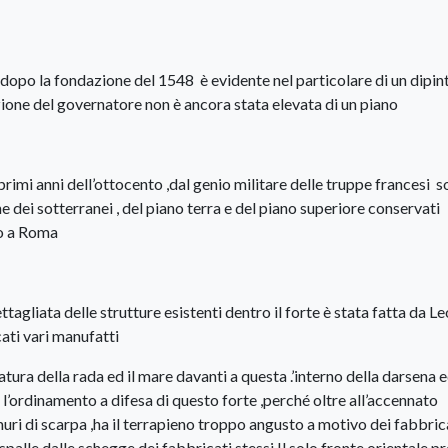
 dopo la fondazione del 1548 è evidente nel particolare di un dipin
azione del governatore non è ancora stata elevata di un piano
rimi anni dell’ottocento ,dal genio militare delle truppe francesi 
 dei sotterranei , del piano terra e del piano superiore conservati
io a Roma
tagliata delle strutture esistenti dentro il forte è stata fatta da Le
cati vari manufatti
tura della rada ed il mare davanti a questa .’interno della darsena ed
 l’ordinamento a difesa di questo forte ,perché oltre all’accennato
uri di scarpa ,ha il terrapieno troppo angusto a motivo dei fabbric
spalle dalle schegge dei fabbricati stessi.Il solo fronte orientale p