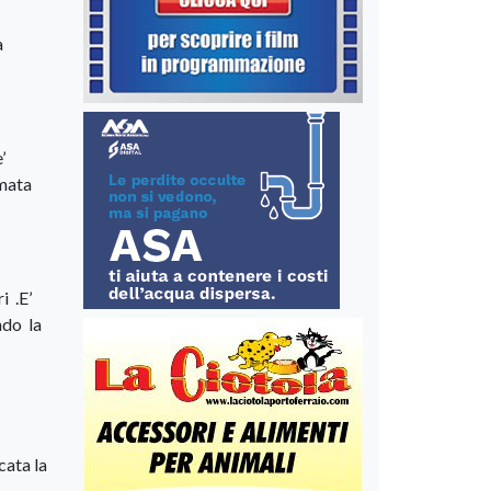
a
’
amata
i .E’
ndo la
cata la