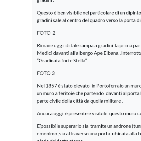
Questo è ben visibile nel particolare di un dipint
gradini sale al centro del quadro verso la porta di 
FOTO 2
Rimane oggi di tale rampa a gradini la prima par
Medici davanti all’albergo Ape Elbana. .Interrot
“Gradinata forte Stella”
FOTO 3
Nel 1857 è stato elevato in Portoferraio un muro ch
un muro a feritoie che partendo davanti al portal
parte civile della città da quella militare .
Ancora oggi è presente e visibile questo muro cos
E’possibile superarlo sia tramite un androne (tunn
omonimo ,sia attraverso una porta ubicata alla bas
piede del forte stesso