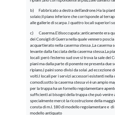
b) Fabbricato a destra dell’androne.Ha la pianta 
solaio;il piano inferiore che corrisponde al terra
alle gallerie di scarpa .I quattro locali superiori
c) Caserma.E’disoccupata ;anticamente era quart
dei Consigli di Guerra nella quale vennero poscia
acquartierato nella caserma stessa ,La caserma so
levante dalla facciata della caserma stessa.La pia
locali ;però l’esterno sud ove si trova la sale dei
piani ma dalla parte di ponente ne presenta due so
ripiano,I paini sono divisi da solai ,ad eccezione d
volti.I locali per i servizi accessori esistenti ne
comodi.sotto la caserma stessa vi è un ampio maga
per la truppa ha un fornello regolamentare apento
sufficienti ai bisogni della truppa che può venire
specialmente mercè la ricostruzione della maggio
consta di m.l. 180 di modello regolamentare e di m
modello antiquato