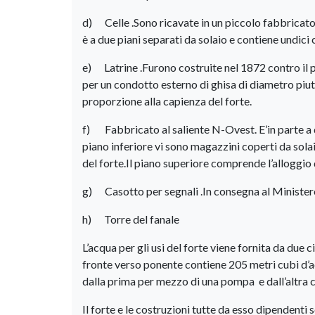
d) Celle .Sono ricavate in un piccolo fabbricato 
è a due piani separati da solaio e contiene undici 
e) Latrine .Furono costruite nel 1872 contro il p
per un condotto esterno di ghisa di diametro piutt
proporzione alla capienza del forte.
f) Fabbricato al saliente N-Ovest. E’in parte a du
piano inferiore vi sono magazzini coperti da solai
del forte.Il piano superiore comprende l’alloggio d
g) Casotto per segnali .In consegna al Minister
h) Torre del fanale
L’acqua per gli usi del forte viene fornita da due c
fronte verso ponente contiene 205 metri cubi d’acq
dalla prima per mezzo di una pompa e dall’altra c
Il forte e le costruzioni tutte da esso dipendenti