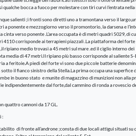
rsi qualche bocca a fuoco per molestare con tiri curvi l’entrata nella
nque salienti ;i fronti sono diretti uno a tramontana verso il largo,u
 altri a ponente e mezzogiorno verso il promontorio, la darsena e l’in
la cinta verso ponente .L’area occupata è di metri quadri 5029, di cu
i 4110 corrisponde ai terrapieni piazzali .La piattaforma del forte 
 ,il ripiano medio trovasi a 45 metri sul mare .ed il ciglio interno dei
ta media di 47 metri.Il ripiano più basso corrisponde al saliente S-E
eria a feritoie.A piedi del forte vi sono due piccole batterie denomi
a sotto il fianco sinistro della Stella.La prima occupa una superfice 
trambe in buono stato e munite di magazzino di munizioni non alla p
erie indipendentemente dal forte,dal cammino di ronda a rovescio de
con quattro cannoni da 17 GL.
 :
ilito di fronte all’androne ;consta di due locali attigui situati su 
drone ,l’altro al terrapieno del saliente S-Est