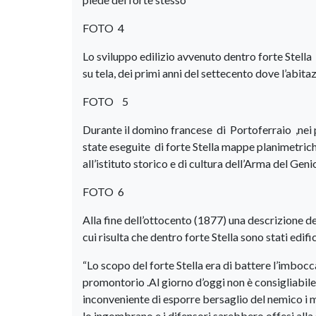
FOTO 4
Lo sviluppo edilizio avvenuto dentro forte Stella
su tela, dei primi anni del settecento dove l’abit
FOTO 5
Durante il domino francese di Portoferraio ,nei p
state eseguite di forte Stella mappe planimetriche
all’istituto storico e di cultura dell’Arma del Gen
FOTO 6
Alla fine dell’ottocento (1877) una descrizione det
cui risulta che dentro forte Stella sono stati edifi
“Lo scopo del forte Stella era di battere l’imbocca
promontorio .Al giorno d’oggi non è consigliabile
inconveniente di esporre bersaglio del nemico i m
lo ingombrano e i difensori sarebbero offesi alla 