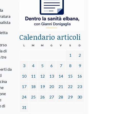
da
tratura
nalista
detta
Calendario articoli
verso
L
M
M
G
V
S
D
a di
1
2
 tre
3
4
5
6
7
8
9
perti da
d
10
11
12
13
14
15
16
ucina
17
18
19
20
21
22
23
che
ione
24
25
26
27
28
29
30
e
e di
31