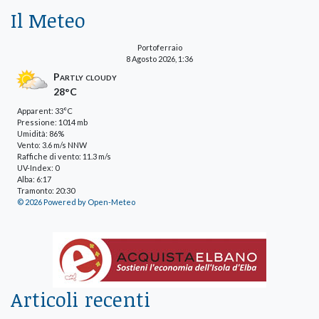
Il Meteo
Portoferraio
8 Agosto 2026, 1:36
Partly cloudy
28°C
Apparent: 33°C
Pressione: 1014 mb
Umidità: 86%
Vento: 3.6 m/s NNW
Raffiche di vento: 11.3 m/s
UV-Index: 0
Alba: 6:17
Tramonto: 20:30
© 2026 Powered by Open-Meteo
Articoli recenti