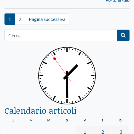
1
2
Pagina successiva
Calendario articoli
L
M
M
G
V
S
D
1
2
3