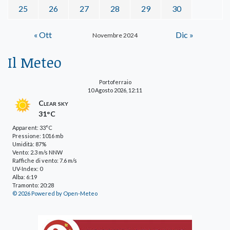
25
26
27
28
29
30
« Ott
Dic »
Novembre 2024
Il Meteo
Portoferraio
10 Agosto 2026, 12:11
Clear sky
31°C
Apparent: 33°C
Pressione: 1016 mb
Umidità: 87%
Vento: 2.3 m/s NNW
Raffiche di vento: 7.6 m/s
UV-Index: 0
Alba: 6:19
Tramonto: 20:28
© 2026 Powered by Open-Meteo