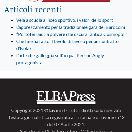
Articoli recenti
Vela a scuola al liceo sportivo, i valori dello sport
L’apprezzamento per la tradizionale gara dei Baroccini
“Portoferraio, la polvere che oscura l’antica Cosmopoli”
Che fine ha fatto il tavolo di lavoro per un contratto
d’Isola?
L’arte che galleggia sull’acqua: Perrine Angly
protagonista
Copyright 2021 ©
Live srl
- Tutti i diritti sono riservati
Testata giornalistica registrata al Tribunale di Livorno n° 3
del 07 Aprile 2021.
Sede legale: Viale Teseo Tesei 12 Portoferraio