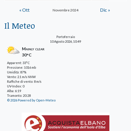
« Ott
Dic »
Novembre 2024
Il Meteo
Portoferraio
10 Agosto 2026, 10:49
Mainly clear
30°C
Apparent: 33°C
Pressione: 1016 mb
Umidità: 87%
Vento: 2.1 m/s NNW
Raffiche di vento: 8 m/s
UV-Index: 0
Alba: 6:19
Tramonto: 20:28
© 2026 Powered by Open-Meteo