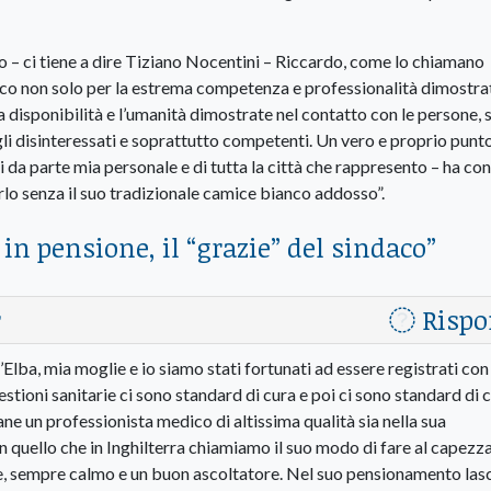
co – ci tiene a dire Tiziano Nocentini – Riccardo, come lo chiamano
nico non solo per la estrema competenza e professionalità dimostra
 la disponibilità e l’umanità dimostrate nel contatto con le persone,
li disinteressati e soprattutto competenti. Un vero e proprio punto
ri da parte mia personale e di tutta la città che rappresento – ha co
erlo senza il suo tradizionale camice bianco addosso”.
 in pensione, il “grazie” del sindaco
”
r
Rispo
Elba, mia moglie e io siamo stati fortunati ad essere registrati con 
stioni sanitarie ci sono standard di cura e poi ci sono standard di c
ne un professionista medico di altissima qualità sia nella sua
 quello che in Inghilterra chiamiamo il suo modo di fare al capezza
, sempre calmo e un buon ascoltatore. Nel suo pensionamento las