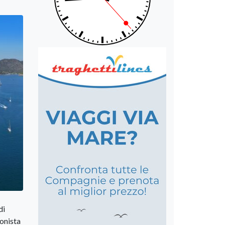
di
ionista