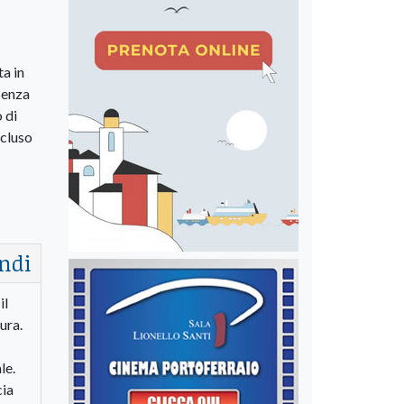
ta in
 senza
 di
ncluso
ndi
il
ura.
le.
cia