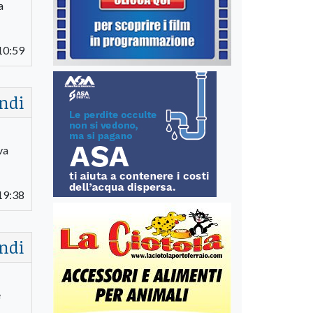
a
10:59
ndi
va
19:38
ndi
è