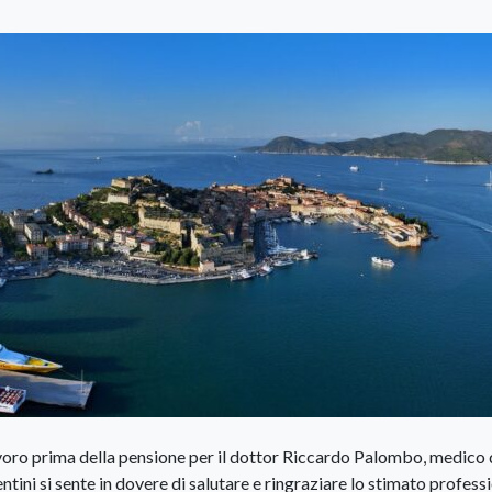
voro prima della pensione per il dottor Riccardo Palombo, medico 
ntini si sente in dovere di salutare e ringraziare lo stimato profess