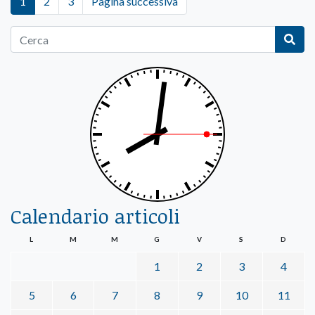
1
2
3
Pagina successiva
Calendario articoli
L
M
M
G
V
S
D
1
2
3
4
5
6
7
8
9
10
11