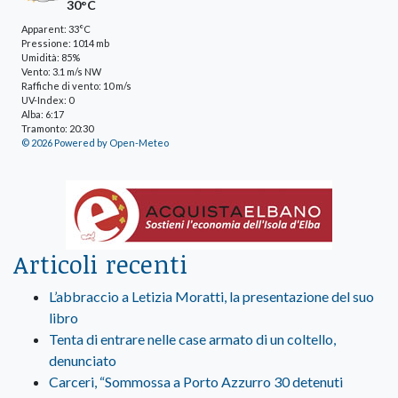
30°C
Apparent: 33°C
Pressione: 1014 mb
Umidità: 85%
Vento: 3.1 m/s NW
Raffiche di vento: 10 m/s
UV-Index: 0
Alba: 6:17
Tramonto: 20:30
© 2026 Powered by Open-Meteo
Articoli recenti
L’abbraccio a Letizia Moratti, la presentazione del suo
libro
Tenta di entrare nelle case armato di un coltello,
denunciato
Carceri, “Sommossa a Porto Azzurro 30 detenuti