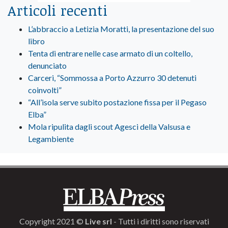
Articoli recenti
L’abbraccio a Letizia Moratti, la presentazione del suo
libro
Tenta di entrare nelle case armato di un coltello,
denunciato
Carceri, “Sommossa a Porto Azzurro 30 detenuti
coinvolti”
“All’isola serve subito postazione fissa per il Pegaso
Elba”
Mola ripulita dagli scout Agesci della Valsusa e
Legambiente
Copyright 2021 ©
Live srl
- Tutti i diritti sono riservati