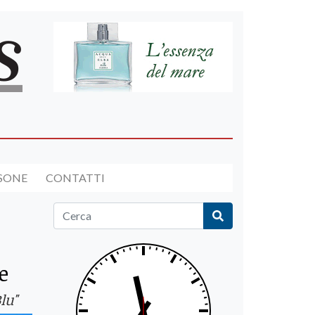
RSONE
CONTATTI
e
lu"