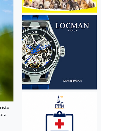
risto
te a