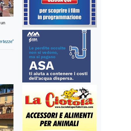
 un
ertezze”