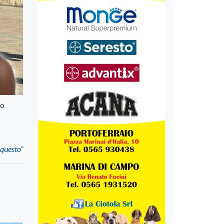
no
 questo”