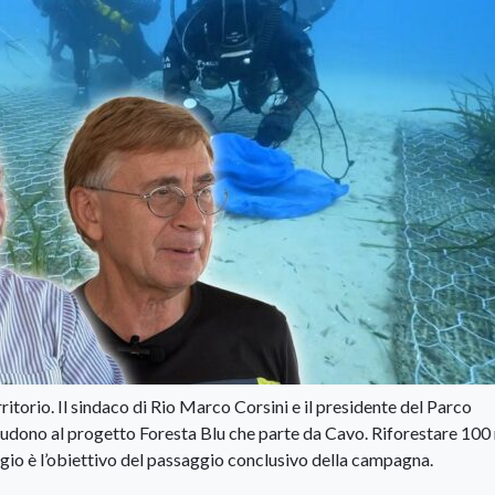
itorio. Il sindaco di Rio Marco Corsini e il presidente del Parco
dono al progetto Foresta Blu che parte da Cavo. Riforestare 100
io è l’obiettivo del passaggio conclusivo della campagna.