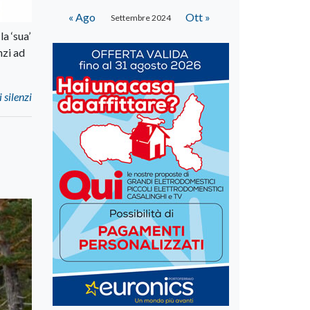
« Ago
Ott »
Settembre 2024
a ‘sua’
nzi ad
 silenzi