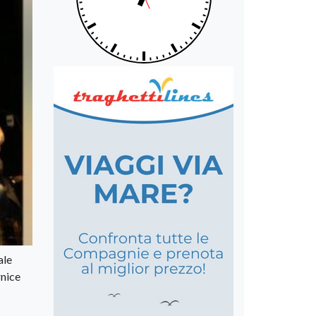
ale
rnice