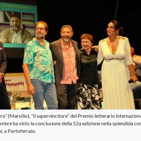
ro” (Marsilio), “il supervincitore” del Premio letterario internazion
mbre ha visto la conclusione della 52a edizione nella splendida co
, a Portoferraio.