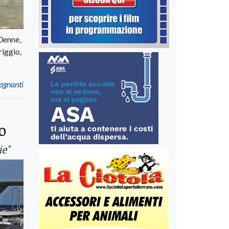
50enne,
riggio,
bagnanti
o
ie"