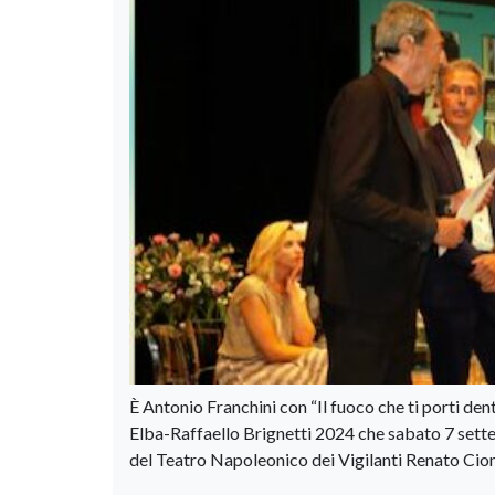
È Antonio Franchini con “Il fuoco che ti porti dent
Elba-Raffaello Brignetti 2024 che sabato 7 sette
del Teatro Napoleonico dei Vigilanti Renato Cioni