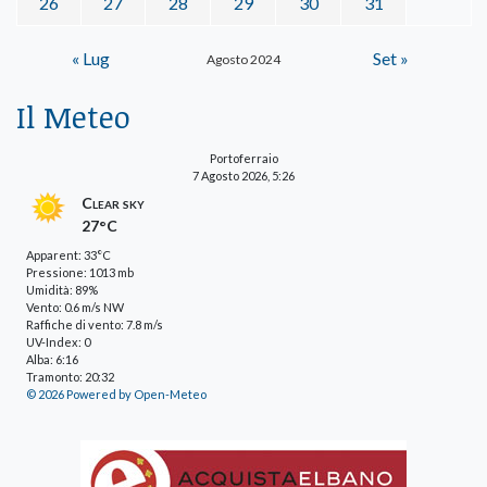
26
27
28
29
30
31
« Lug
Set »
Agosto 2024
Il Meteo
Portoferraio
7 Agosto 2026, 5:26
Clear sky
27°C
Apparent: 33°C
Pressione: 1013 mb
Umidità: 89%
Vento: 0.6 m/s NW
Raffiche di vento: 7.8 m/s
UV-Index: 0
Alba: 6:16
Tramonto: 20:32
© 2026 Powered by Open-Meteo