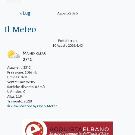
« Lug
Agosto 2026
Il Meteo
Portoferraio
10 Agosto 2026, 4:43
Mainly clear
27°C
Apparent: 33°C
Pressione: 1016 mb
Umidità: 87%
Vento: 1 m/s WNW
Raffiche di vento: 8.3 m/s
UV-Index: 0
Alba: 6:19
Tramonto: 20:28
© 2026 Powered by Open-Meteo