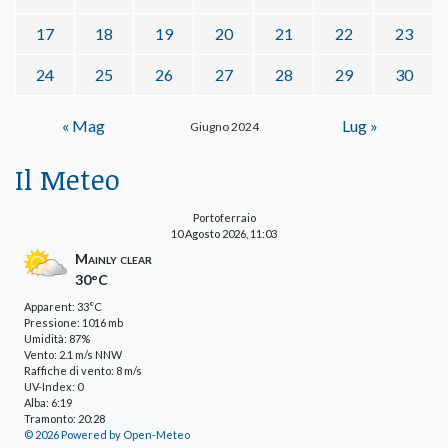
17
18
19
20
21
22
23
24
25
26
27
28
29
30
« Mag
Lug »
Giugno 2024
Il Meteo
Portoferraio
10 Agosto 2026, 11:03
Mainly clear
30°C
Apparent: 33°C
Pressione: 1016 mb
Umidità: 87%
Vento: 2.1 m/s NNW
Raffiche di vento: 8 m/s
UV-Index: 0
Alba: 6:19
Tramonto: 20:28
© 2026 Powered by Open-Meteo