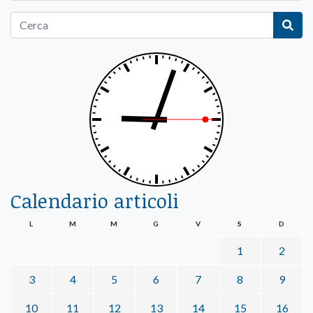
Calendario articoli
L
M
M
G
V
S
D
1
2
3
4
5
6
7
8
9
10
11
12
13
14
15
16