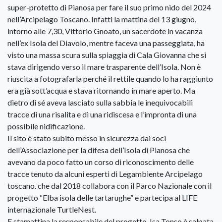
super-protetto di Pianosa per fare il suo primo nido del 2024
nell’Arcipelago Toscano. Infatti la mattina del 13 giugno,
intorno alle 7,30, Vittorio Gnoato, un sacerdote in vacanza
nell’ex Isola del Diavolo, mentre faceva una passeggiata, ha
visto una massa scura sulla spiaggia di Cala Giovanna che si
stava dirigendo verso il mare trasparente dell’Isola. Non è
riuscita a fotografarla perché il rettile quando lo ha raggiunto
era già sott’acqua e stava ritornando in mare aperto. Ma
dietro di sé aveva lasciato sulla sabbia le inequivocabili
tracce di una risalita e di una ridiscesa e l’impronta di una
possibile nidificazione.
Il sito è stato subito messo in sicurezza dai soci
dell’Associazione per la difesa dell’Isola di Pianosa che
avevano da poco fatto un corso di riconoscimento delle
tracce tenuto da alcuni esperti di Legambiente Arcipelago
toscano. che dal 2018 collabora con il Parco Nazionale con il
progetto “Elba isola delle tartarughe” e partecipa al LIFE
internazionale TurtleNest.
E stamattina la responsabile del progetto, Isa Tonso è salpata