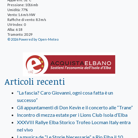
Pressione: 1016 mb
Umidità: 77%
Vento: 1.6 m/s NW
Raffiche di vento: 8.3 m/s
UV-Index: 0
Alba: 6:18
Tramonto: 20:29
© 2026 Powered by Open-Meteo
Articoli recenti
“La fascia? Caro Giovanni, ogni cosa fatta è un
successo”
Gli appuntamenti di Don Kevin e il concerto alle “Trane”
Incontro di mezza estate per i Lions Club Isola d’Elba
XXXVIII Rallye Elba Storico Trofeo Locman Italy entra
nel vivo
La musica de “Le Storie Necessarie” a Rio Elba il 10