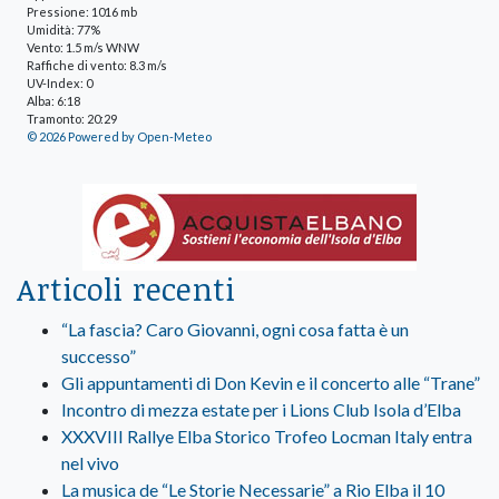
Pressione: 1016 mb
Umidità: 77%
Vento: 1.5 m/s WNW
Raffiche di vento: 8.3 m/s
UV-Index: 0
Alba: 6:18
Tramonto: 20:29
© 2026 Powered by Open-Meteo
Articoli recenti
“La fascia? Caro Giovanni, ogni cosa fatta è un
successo”
Gli appuntamenti di Don Kevin e il concerto alle “Trane”
Incontro di mezza estate per i Lions Club Isola d’Elba
XXXVIII Rallye Elba Storico Trofeo Locman Italy entra
nel vivo
La musica de “Le Storie Necessarie” a Rio Elba il 10