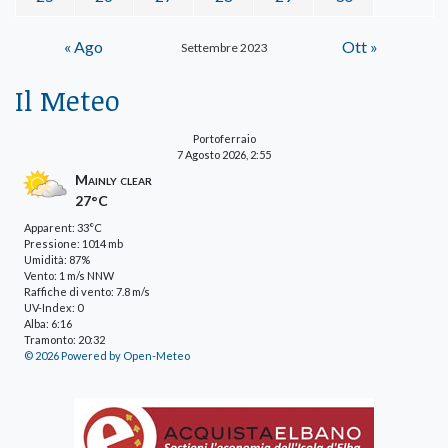
« Ago
Ott »
Settembre 2023
Il Meteo
Portoferraio
7 Agosto 2026, 2:55
Mainly clear
27°C
Apparent: 33°C
Pressione: 1014 mb
Umidità: 87%
Vento: 1 m/s NNW
Raffiche di vento: 7.8 m/s
UV-Index: 0
Alba: 6:16
Tramonto: 20:32
© 2026 Powered by Open-Meteo