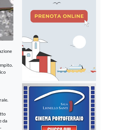
razione
ompito.
dico
rale.
etto
e da
-