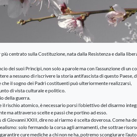
 più centrato sulla Costituzione, nata dalla Resistenza e dalla libe
cio dei suoi Principi, non solo a parole ma con l’assunzione di un c
re a nessuno di riscrivere la storia antifascista di questo Paese, 
 che il sogno dei Padri costituenti può ulteriormente realizzarsi,
to di vista culturale e politico.
io della guerra.
 il rischio atomico, è necessario porsi l’obiettivo del disarmo integ
e ma attraverso scelte e passi che portino ad esso.
s di Giovanni XXIII, dire no al riarmo è scelta doverosa. Come ha d
realismo: solo fermando la corsa agli armamenti, che sottrae risors
 garantire cure mediche a chi non ne ha, potremo scongiurare l’auto