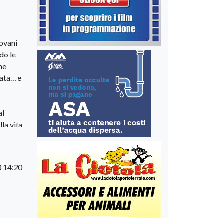
iovani
do le
one
mata… e
al
lla vita
3 14:20