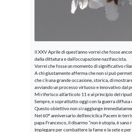
Il XXV Aprile di quest’anno vorrei che fosse ancor
dalla dittatura e dall’occupazione nazifascista.
Vorrei che fosse un momento di significativo rilan
A chi giustamente afferma che non si può permette
che c’è una grande occasione, storica, di mostrare
avviando un processo virtuoso e innovativo dal pun
Mi riferisco all’articolo 11 e al principio del ripud
Sempre, e soprattutto oggi con la guerra diffusa e
Questo obiettivo non si raggiunge immediatament
Nel 60° anniversario dell’enciclica Pacem in terri
papa Francesco, il disarmo “non è utopia, è sano 
impiegare per combattere la fame e la sete e per