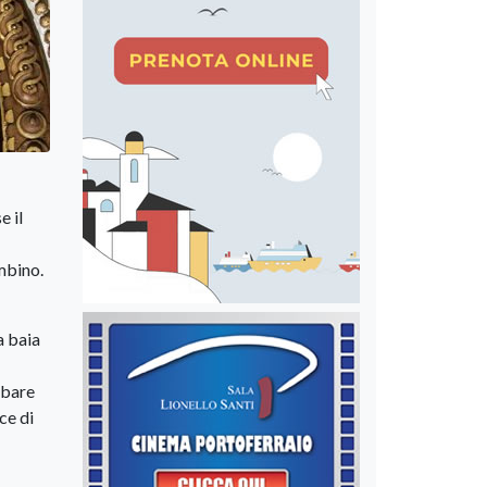
e il
ombino.
a baia
rbare
ce di