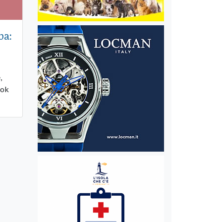
ba:
,
ook