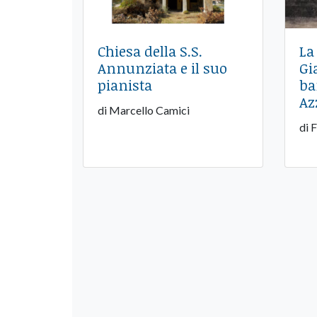
Chiesa della S.S.
La
Annunziata e il suo
Gi
pianista
ba
Az
di Marcello Camici
di 