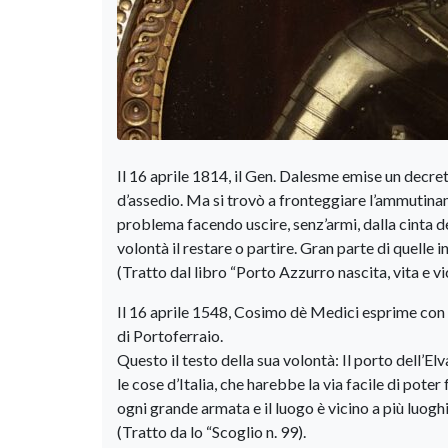
Il 16 aprile 1814, il Gen. Dalesme emise un decreto
d’assedio. Ma si trovò a fronteggiare l’ammutiname
problema facendo uscire, senz’armi, dalla cinta del
volontà il restare o partire. Gran parte di quelle 
(Tratto dal libro “Porto Azzurro nascita, vita e v
Il 16 aprile 1548, Cosimo dè Medici esprime con c
di Portoferraio.
Questo il testo della sua volontà: Il porto dell’E
le cose d’Italia, che harebbe la via facile di poter
ogni grande armata e il luogo è vicino a più luog
(Tratto da lo “Scoglio n. 99).