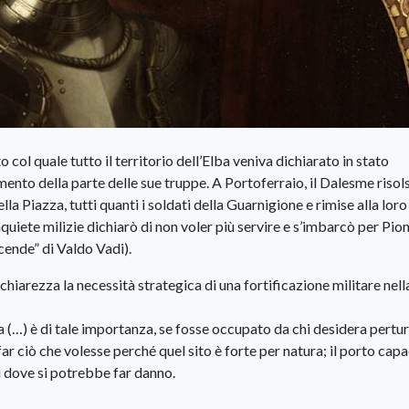
 col quale tutto il territorio dell’Elba veniva dichiarato in stato
nto della parte delle sue truppe. A Portoferraio, il Dalesme risols
la Piazza, tutti quanti i soldati della Guarnigione e rimise alla loro
inquiete milizie dichiarò di non voler più servire e s’imbarcò per Pi
icende” di Valdo Vadi).
hiarezza la necessità strategica di una fortificazione militare nell
lva (…) è di tale importanza, se fosse occupato da chi desidera pertu
 far ciò che volesse perché quel sito è forte per natura; il porto capa
hi dove si potrebbe far danno.