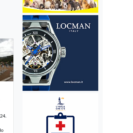
l
 24.
lo