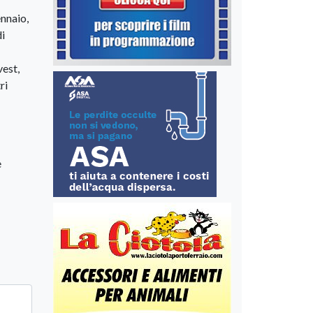
ennaio,
di
vest,
ri
e