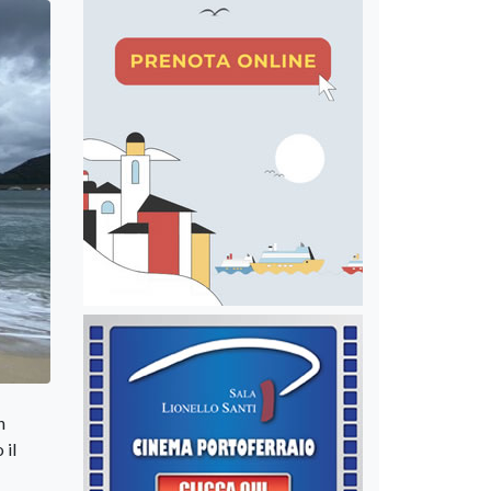
n
 il