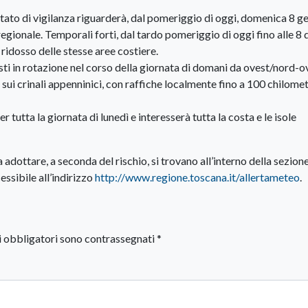
stato di vigilanza riguarderà, dal pomeriggio di oggi, domenica 8 g
o regionale. Temporali forti, dal tardo pomeriggio di oggi fino alle 8 
a ridosso delle stesse aree costiere.
sti in rotazione nel corso della giornata di domani da ovest/nord-o
sui crinali appenninici, con raffiche localmente fino a 100 chilomet
er tutta la giornata di lunedì e interesserà tutta la costa e le isole
 adottare, a seconda del rischio, si trovano all’interno della sezion
ssibile all’indirizzo
http://www.regione.toscana.it/allertameteo
.
i obbligatori sono contrassegnati
*