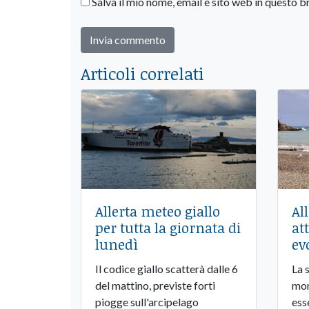
Salva il mio nome, email e sito web in questo
Articoli correlati
Allerta meteo giallo
Al
per tutta la giornata di
at
lunedì
ev
Il codice giallo scatterà dalle 6
La 
del mattino, previste forti
mon
piogge sull'arcipelago
ess