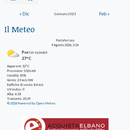
« Dic
Feb »
Gennaio 2023
Il Meteo
Portoferraio
9 Agosto 2026, 3:26
Partly cloudy
27°C
Apparent: 32°C
Pressione: 1016 mb
Umidità: 85%
Vento: 2.9 m/s NW
Raffiche di vento: 8.4 m/s
UV-Index: 0
Alba: 6:18
Tramonto: 20:29
© 2026 Powered by Open-Meteo