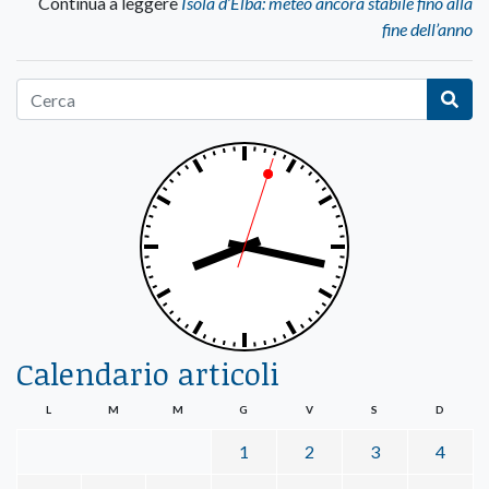
Continua a leggere
Isola d’Elba: meteo ancora stabile fino alla
fine dell’anno
Calendario articoli
L
M
M
G
V
S
D
1
2
3
4