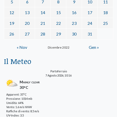
5
6
7
8
9
10
11
12
13
14
15
16
17
18
19
20
21
22
23
24
25
26
27
28
29
30
31
« Nov
Gen »
Dicembre 2022
Il Meteo
Portoferraio
7 Agosto 2026, 10:16
Mainly clear
30°C
Apparent: 35°C
Pressione: 1014 mb
Umidità: 64%
Vento: 1.6 m/s NNW
Raffiche di vento: 8.5 m/s
UV-Index: 3.5