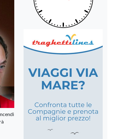
incendi
rà