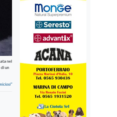
ata nel
 di un
miciosi”