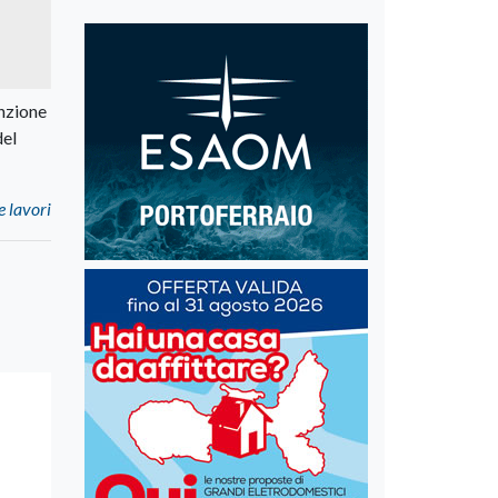
enzione
del
e lavori