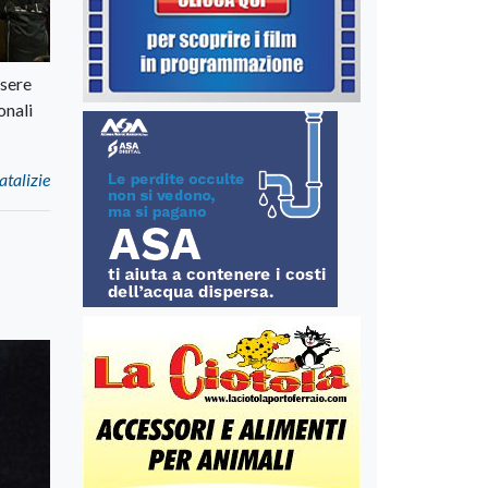
ssere
onali
atalizie