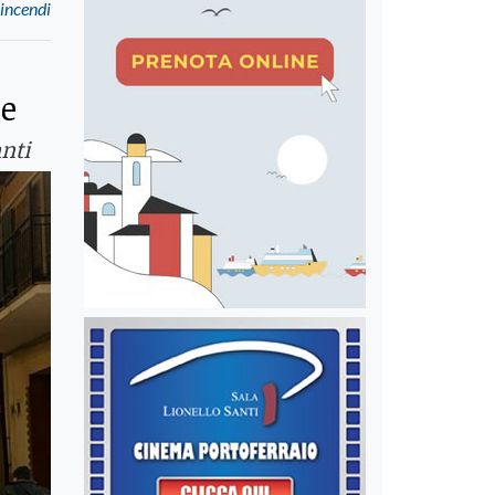
 incendi
ie
nti