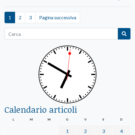
1
2
3
Pagina successiva
Calendario articoli
L
M
M
G
V
S
D
1
2
3
4