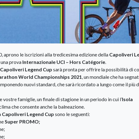
, aprono le iscrizioni alla tredicesima edizione della
Capoliveri L
n una prova
Internazionale UCI – Hors Catégorie
.
Capoliveri Legend Cup
sarà pronta per offrire la possibilità di c
rathon World Championships 2021
, un mondiale che ha segnat
mponendo nuovi standard, che sarà ricordato a lungo come il più d
ostre famiglie, un finale di stagione in un periodo in cui l’
Isola
 clima che consente anche la balneazione.
a
Capoliveri Legend Cup
sono le seguenti:
ine
Super PROMO;
ne;
ne;