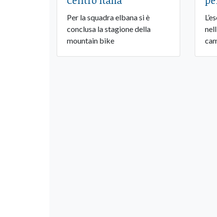
Centro Italia
pe
Per la squadra elbana si è
L’e
conclusa la stagione della
nel
mountain bike
cam