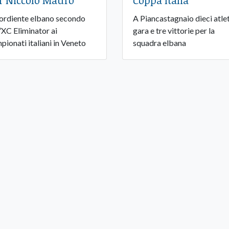
r Niccolò Mauro
Coppa Italia
sordiente elbano secondo
A Piancastagnaio dieci atlet
l’XC Eliminator ai
gara e tre vittorie per la
pionati italiani in Veneto
squadra elbana