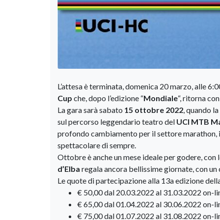
L’attesa è terminata, domenica 20 marzo, alle 6:00
Cup
che, dopo l’edizione “
Mondiale
“, ritorna co
La gara sarà sabato
15 ottobre 2022
, quando la
sul percorso leggendario teatro del
UCI MTB Ma
profondo cambiamento per il settore marathon, i
spettacolare di sempre.
Ottobre è anche un mese ideale per godere, con le v
d’Elba
regala ancora bellissime giornate, con un
Le quote di partecipazione alla 13a edizione dell
€ 50,00 dal 20.03.2022 al 31.03.2022 on-l
€ 65,00 dal 01.04.2022 al 30.06.2022 on-li
€ 75,00 dal 01.07.2022 al 31.08.2022 on-li