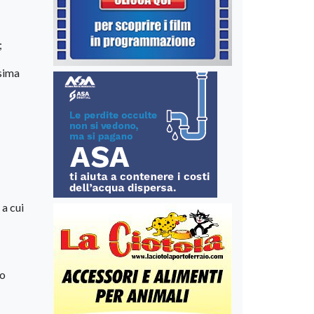
;
esima
 a cui
vo