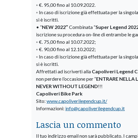
◦ €. 95,00 fino al 10.09.2022.
◦ In caso di iscrizione già effettuata per la singo
si è iscritti.
• “
NEW 2022″
Combinata “
Super Legend 202
iscrizione su procedura on-line di entrambe le g
◦ €. 75,00 fino al 10.07.2022;
◦ €. 90,00 fino al 12.10.2022;
◦ In caso di iscrizione già effettuata per la singo
si è iscritti.
Affrettati ad iscriverti alla
Capoliveri Legend 
non perdere l’occasione per “
ENTRARE NELLA
NEVER WITHOUT LEGEND
!!!
Capoliveri Bike Park
Sito:
www.capoliverilegendcup.it/
Informazioni:
info@capoliverilegendcup.it
Lascia un commento
Il tuo indirizzo email non sarà pubblicato.
I camp