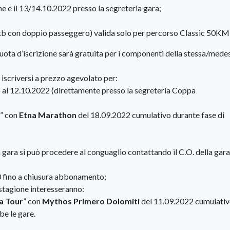
e e il 13/14.10.2022 presso la segreteria gara;
tb con doppio passeggero) valida solo per percorso Classic 50KM
 quota d’iscrizione sarà gratuita per i componenti della stessa/med
i iscriversi a prezzo agevolato per:
no al 12.10.2022 (direttamente presso la segreteria Coppa
” con
Etna Marathon
del 18.09.2022 cumulativo durante fase di
la gara si può procedere al conguaglio contattando il C.O. della gara
00 fino a chiusura abbonamento;
stagione interesseranno:
a Tour
” con
Mythos Primero Dolomiti
del 11.09.2022 cumulati
be le gare.