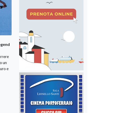
egend
orrere
o un
uro e