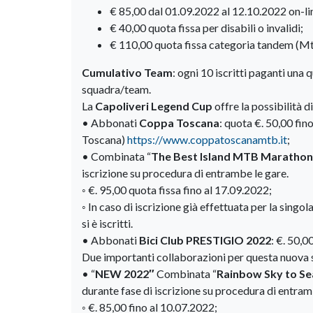
€ 85,00 dal 01.09.2022 al 12.10.2022 on-lin
€ 40,00 quota fissa per disabili o invalidi;
€ 110,00 quota fissa categoria tandem (M
Cumulativo Team
: ogni 10 iscritti paganti una
squadra/team.
La
Capoliveri Legend Cup
offre la possibilità d
• Abbonati
Coppa Toscana
: quota €. 50,00 fi
Toscana)
https://www.coppatoscanamtb.it
;
• Combinata “
The Best Island MTB Marathon
iscrizione su procedura di entrambe le gare.
◦ €. 95,00 quota fissa fino al 17.09.2022;
◦ In caso di iscrizione già effettuata per la singo
si è iscritti.
• Abbonati
Bici Club PRESTIGIO 2022
: €. 50,
Due importanti collaborazioni per questa nuova 
• “
NEW 2022″
Combinata “
Rainbow Sky to Se
durante fase di iscrizione su procedura di entram
◦ €. 85,00 fino al 10.07.2022;