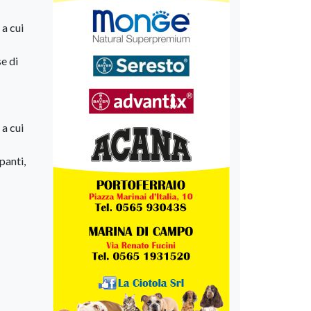
 a cui
e di
 a cui
panti,