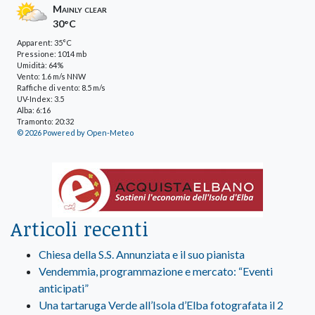
Mainly clear
30°C
Apparent: 35°C
Pressione: 1014 mb
Umidità: 64%
Vento: 1.6 m/s NNW
Raffiche di vento: 8.5 m/s
UV-Index: 3.5
Alba: 6:16
Tramonto: 20:32
© 2026 Powered by Open-Meteo
Articoli recenti
Chiesa della S.S. Annunziata e il suo pianista
Vendemmia, programmazione e mercato: “Eventi
anticipati”
Una tartaruga Verde all’Isola d’Elba fotografata il 2