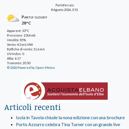
Portoferraio
8 Agosto 2026, 3:51
Partly cloudy
28°C
Apparent: 33°C
Pressione: 1014 mb
Umidità: 85%
Vento: 4.3 m/s NW
Raffiche di vento: 11.6 m/s
UV-Index: 0
Alba: 6:17
Tramonto: 20:30
© 2026 Powered by Open-Meteo
Articoli recenti
Isola in Tavola chiude la nona edizione con una brochure
Porto Azzurro celebra Tina Turner con un grande live