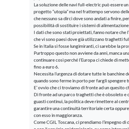
La soluzione delle navi full-electric può essere 
progetto “utopia” ma nel frattempo servono delle
che nessuno sa dirci dove sono andati a finire, pe
possibilità di sostituire i sistemi di alimentazione
I dati che sono stati proiettati, fanno notare che l
che vi sono paesi dove già utilizzano traghetti full
Se in Italia si fosse lungimiranti, ci sarebbe la 
Purtroppo questo non avviene da anni, manca una p
continuare così perché l’Europa ci chiede di mette
fino a euro 6.
Necessita l’urgenza di dotare tutte le banchine dei
quando sono ferme in porto per fargli spengere tut
E’ ovvio che ci troviamo di fronte ad un quesito che 
Di fronte ad un parco traghetti che è obsoleto e
guasti continui, la politica deve rimettere al cen
garantire una continuità territoriale certa oppure
con esso in maggioranza.
Come CGIL Toscana, ci prendiamo l’impegno di dar
e con il servizio epidemiologia, su come interven