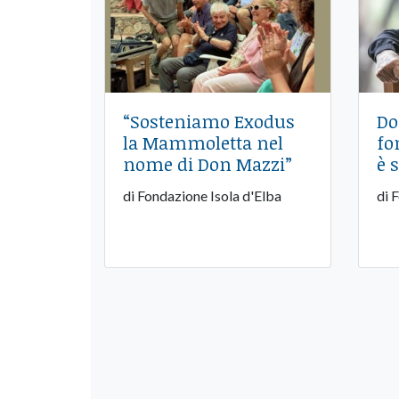
“Sosteniamo Exodus
Do
la Mammoletta nel
fo
nome di Don Mazzi”
è 
di Fondazione Isola d'Elba
di 