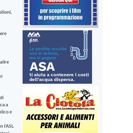
lioni,
pere
alire
vi
di
sca a
blico e
n l’ASL
atosi