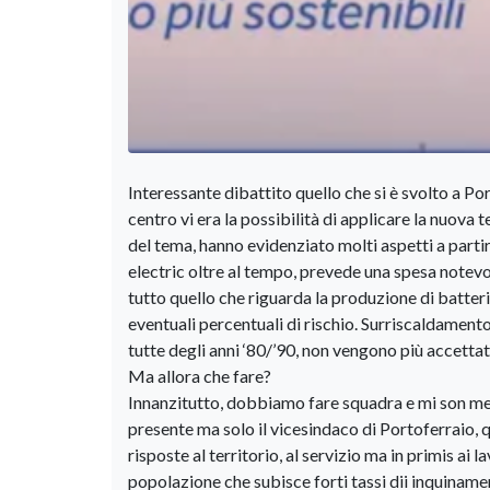
Interessante dibattito quello che si è svolto a Po
centro vi era la possibilità di applicare la nuova t
del tema, hanno evidenziato molti aspetti a partire
electric oltre al tempo, prevede una spesa notev
tutto quello che riguarda la produzione di batterie,
eventuali percentuali di rischio. Surriscaldamento,
tutte degli anni ‘80/’90, non vengono più accettat
Ma allora che fare?
Innanzitutto, dobbiamo fare squadra e mi son merav
presente ma solo il vicesindaco di Portoferraio,
risposte al territorio, al servizio ma in primis ai l
popolazione che subisce forti tassi dii inquiname