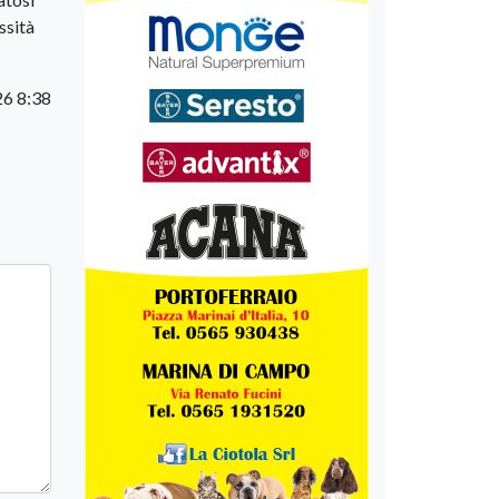
ssità
26 8:38