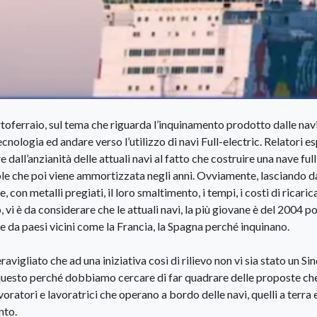
rtoferraio, sul tema che riguarda l’inquinamento prodotto dalle navi
ecnologia ed andare verso l’utilizzo di navi Full-electric. Relatori es
 dall’anzianità delle attuali navi al fatto che costruire una nave full
ole che poi viene ammortizzata negli anni. Ovviamente, lasciando d
 con metalli pregiati, il loro smaltimento, i tempi, i costi di ricarica
 vi è da considerare che le attuali navi, la più giovane è del 2004 p
e da paesi vicini come la Francia, la Spagna perché inquinano.
igliato che ad una iniziativa così di rilievo non vi sia stato un Si
 questo perché dobbiamo cercare di far quadrare delle proposte ch
avoratori e lavoratrici che operano a bordo delle navi, quelli a terra e
nto.