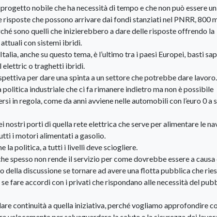
un progetto nobile che ha necessità di tempo e che non può essere un
 risposte che possono arrivare dai fondi stanziati nel PNRR, 800 mi
rché sono quelli che inizierebbero a dare delle risposte offrendo la
 attuali con sistemi ibridi.
’Italia, anche su questo tema, è l’ultimo tra i paesi Europei, basti sa
 elettric o traghetti ibridi.
prospettiva per dare una spinta a un settore che potrebbe dare lavoro.
olitica industriale che ci fa rimanere indietro ma non è possibile
rsi in regola, come da anni avviene nelle automobili con l’euro 0 a s
 nostri porti di quella rete elettrica che serve per alimentare le na
ti i motori alimentati a gasolio.
la politica, a tutti i livelli deve sciogliere.
 che spesso non rende il servizio per come dovrebbe essere a causa 
tro della discussione se tornare ad avere una flotta pubblica che rie
 se fare accordi con i privati che rispondano alle necessità del pub
e continuità a quella iniziativa, perché vogliamo approfondire co
ire velocemente per salvaguardare la salute e la sicurezza dei lavor