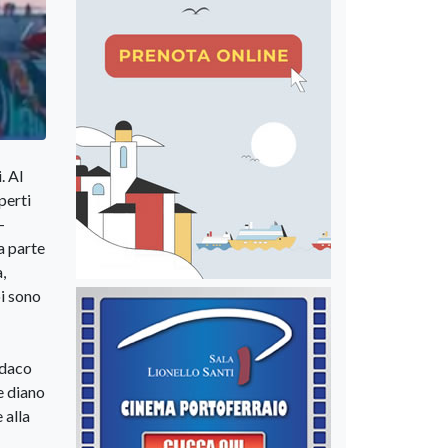
. Al
perti
-
a parte
,
oi sono
ndaco
e diano
 alla