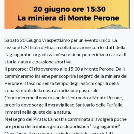
Sabato 20 Giugno vi aspettiamo per un evento unico. La
sezione CAI Isola d’Elba, in collaborazione con lo staff della
Tagliagambe, organizza un’escursione pomeridiana carica di
storia, natura e passione sportiva.
​Il percorso: Ci ritroveremo alle 15:30 a Monte Perone. Da lì
cammineremo insieme per scoprire i segreti della miniera del
Perone e il fascino senza tempo degli antichi caprili della
zona, simboli della nostra tradizione pastorale.
Concluderemo il nostro anello rientrando a Monte Perone,
proprio dove sorge il meraviglioso Santuario delle Farfalle,
immersi nella quiete della natura.
Nel segno del Pirata: La nostra camminata si svolgerà poche
ore prima della mitica gara ciclopodistica “Tagliagambe”.
Quest’anno l’emozione sarà indescrivibile: verrà infatti