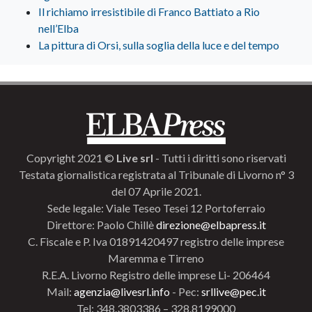
Il richiamo irresistibile di Franco Battiato a Rio
nell’Elba
La pittura di Orsi, sulla soglia della luce e del tempo
Copyright 2021 ©
Live srl
- Tutti i diritti sono riservati
Testata giornalistica registrata al Tribunale di Livorno n° 3
del 07 Aprile 2021.
Sede legale: Viale Teseo Tesei 12 Portoferraio
Direttore: Paolo Chillè
direzione@elbapress.it
C. Fiscale e P. Iva 01891420497 registro delle imprese
Maremma e Tirreno
R.E.A. Livorno Registro delle imprese Li- 206464
Mail:
agenzia@livesrl.info
- Pec:
srllive@pec.it
Tel: 348.3803386 – 328.8199000