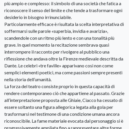
più ampio e complesso: il simbolo di una società che fatica a
riconoscere il senso del limite e che tende a trasformare ogni
desiderio in bisogno irrinunciabile.
Particolarmente efficace è risultata la scelta interpretativa di
soffermarsi sulle parole «superbia, invidia e avarizia»,
scandendole con un ritmo più lento e con una tonalità più
grave. In quel momento la recitazione sembrava quasi
interrompere il racconto per rivolgere al pubblico una
riflessione che andava oltre la Firenze medievale descritta da
Dante. Le celebri «tre faville» apparivano così non come
semplici elementi poetici, ma come passioni sempre presenti
nella storia dell’umanità.
La forza del teatro consiste proprio in questa capacità di
rendere contemporaneo ciò che appartiene al passato. Grazie
all’interpretazione proposta alle Ghiaie, Ciacco ha cessato di
essere soltanto una figura allegorica legata alla gola per
trasformarsi nel testimone di una condizione umana ancora
riconoscibile. La fame materiale evocata dal personaggio si è
progressivamente ampliata fino a rappresentare altre forme