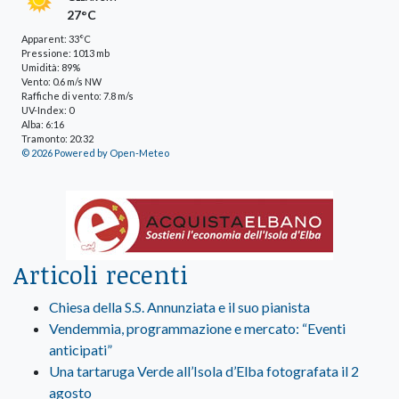
27°C
Apparent: 33°C
Pressione: 1013 mb
Umidità: 89%
Vento: 0.6 m/s NW
Raffiche di vento: 7.8 m/s
UV-Index: 0
Alba: 6:16
Tramonto: 20:32
© 2026 Powered by Open-Meteo
Articoli recenti
Chiesa della S.S. Annunziata e il suo pianista
Vendemmia, programmazione e mercato: “Eventi
anticipati”
Una tartaruga Verde all’Isola d’Elba fotografata il 2
agosto