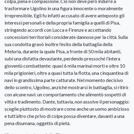
colpa, pena e compassione. Ciò non deve però indurre a
trasformare Ugolino in una figura innocente o moralmente
irreprensibile. Egli fu infatti accusato di avere anteposto gli
interessi personali e della propria famiglia a quelli di Pisa,
stringendo accordi con Lucca e Firenze e accettando
concessioni territoriali considerate dannose per la città. Sulla
sua condotta gravò inoltre l’esito della battaglia della
Meloria, durante la quale Pisa, a fronte di 50 mila abitanti,
subì una disfatta devastante, perdendo pressoché l’intera
gioventù combattente: quasi 6 mila marinai morti e oltre 10
mila prigionieri, oltre a quasi tutta la flotta, una cinquantina di
navi in grandissima parte catturate. Nel momento decisivo
dello scontro, Ugolino, anziché mostrarsi in battaglia, si ritirò
con alcune navi: un comportamento che alimentò sospetti di
viltà e tradimento. Dante, tuttavia, non assolve il personaggio:
sceglie piuttosto di mostrare come anche un uomo ambizioso
e tutt’altro che privo di colpe possa diventare, davanti a una
pena disumana, oggetto di pietà.